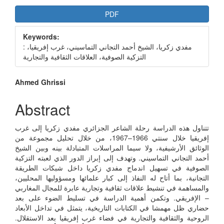
Article
PDF
Sidebar
Keywords:
: مفدي زكريا، الشيخ أحمد التجاني التماسيني، غرب إفريقيا،
التزكية الصوفية، العلاقات الثقافية والتجارية
Main
Ahmed Ghrissi
Article
Abstract
Content
تتناول هذه الدراسة رحلة الشاعر الجزائري مفدي زكريا إلى غرب
إفريقيا خلال سنتي 1966–1967، من خلال تحليل مجموعة من
الوثائق الأرشيفية، ولا سيما المراسلات المتبادلة بينه وبين الشيخ
أحمد التجاني التماسيني. وتهدف إلى إبراز الدور الذي لعبته التزكية
الصوفية في تسهيل اندماج مفدي زكريا داخل شبكات الطريقة
التجانية، بما أتاح له النفاذ إلى كبار علمائها ومسؤوليها المحليين،
والمساهمة في تنشيط علاقات ثقافية وتجارية عابرة للمجال المغاربي
– الإفريقي. وتكمن أهمية الدراسة في تسليط الضوء على بعد
حضاري ظل مهمشا في الكتابات التاريخية، يتمثل في تداخل الأبعاد
الروحية والثقافية والتجارية في فضاء غرب إفريقيا بعد الاستقلال.