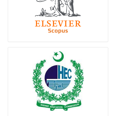
hec
logo