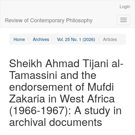
Main
Login
Navigation
Main
Review of Contemporary Philosophy
Toggl
Content
naviga
Sidebar
Home
Archives
Vol. 25 No. 1 (2026)
Articles
Sheikh Ahmad Tijani al-
Tamassini and the
endorsement of Mufdi
Zakaria in West Africa
(1966-1967): A study in
archival documents